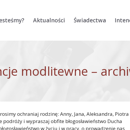
jesteśmy?
Aktualności
Świadectwa
Inten
ncje modlitewne – arc
rosimy ochraniaj rodzinę: Anny, Jana, Aleksandra, Piotra
sie podróży i wypraszaj obfite błogosławieństwo Ducha
błogosławieństwo w życiu i w pracy, o prowadzenie nas