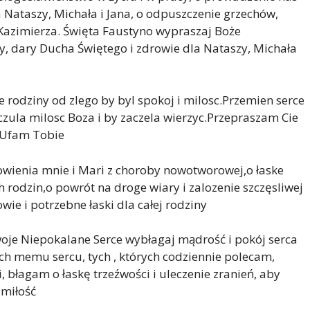
a Nataszy, Michała i Jana, o odpuszczenie grzechów,
– Kazimierza. Święta Faustyno wypraszaj Boże
y, dary Ducha Świętego i zdrowie dla Nataszy, Michała
e rodziny od zlego by byl spokoj i milosc.Przemien serce
oczula milosc Boza i by zaczela wierzyc.Przepraszam Cie
u Ufam Tobie
owienia mnie i Mari z choroby nowotworowej,o łaske
 rodzin,o powrót na droge wiary i zalozenie szczęsliwej
wie i potrzebne łaski dla całej rodziny
oje Niepokalane Serce wybłagaj mądrość i pokój serca
kich memu sercu, tych , których codziennie polecam,
, błagam o łaskę trzeźwości i uleczenie zranień, aby
 miłość