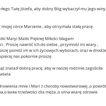
rłego Tatę Józefa, aby dobry Bóg wybaczył mu jego winy
ojej córce Marzenie , aby otrzymała stałą pracę.
tki Maryi Matki Pięknej Miłości błagam
i . Proszę nawróć ich do siebie , przymnóż im wiary ,
Proszę pomóż im w ich życiowych wyborach, oraz w drodz
spieraj nas pokornie proszę.
ąż znalazł dobrą pracę, aby w naszej rodzinie zagościła
zabela
zdrowienia mnie i Mari z choroby nowotworowej ,o powró
na,o łaske trzeźwości dla męża ,o silna wiarę zdrowie