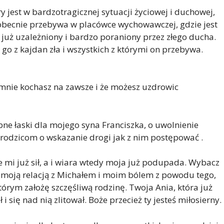
 jest w bardzotragicznej sytuacji życiowej i duchowej,
 obecnie przebywa w placówce wychowawczej, gdzie jest
uż uzależniony i bardzo poraniony przez złego ducha.
go z kajdan zła i wszystkich z którymi on przebywa.
e mnie kochasz na zawsze i że możesz uzdrowic
bne łaski dla mojego syna Franciszka, o uwolnienie
m rodzicom o wskazanie drogi jak z nim postępować .
e mi już sił, a i wiara wtedy moja już podupada. Wybacz
ię moją relacją z Michałem i moim bólem z powodu tego,
tórym założę szczęśliwą rodzinę. Twoja Ania, która już
 i się nad nią zlitował. Boże przecież ty jesteś miłosierny.