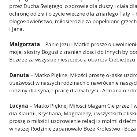
przez Ducha Świętego, o zdrowie dla duszy i ciała dl
ochronę od zła i o życie wieczne dla zmarłego Taty 
błogosławieństwo, miłosierdzie za popełnione grzech
i Jana.
Malgorzata
– Panie Jezu i Matko prosze o uwolnieni
mojej siostry Bogusi z zranien,zlosci do innych by p
Boze ze za wszyskie nieszczescia obarcza Ciebie.Jez
Danuta
– Matko Pięknej Miłości proszę o łaske uzdr
trzeźwości w naszych rodzinach,o nawrócenie naszych
rodziny dla syna,o pracę dla Gabrysi i Adriana o zdro
Lucyna
– Matko Pięknej Miłości błagam Cie przez Tw
dla Klaudii, Krystiana, Magdaleny, i wszystkich blis
proszę o miłość i uzdrowienie relacji z moimi dziećmi
w naszej Rodzinie zapanowało Boże Królestwo i Boża