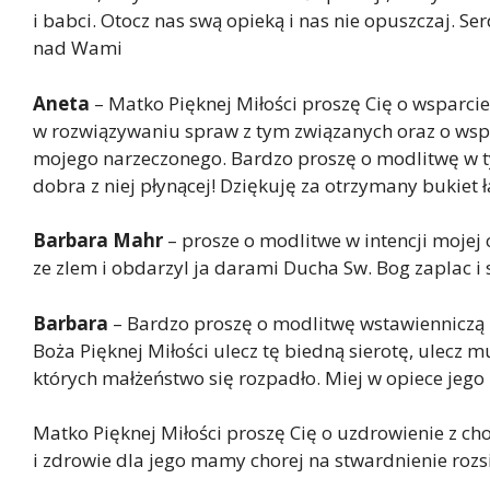
i babci. Otocz nas swą opieką i nas nie opuszczaj. 
nad Wami
Aneta
– Matko Pięknej Miłości proszę Cię o wsparcie,
w rozwiązywaniu spraw z tym związanych oraz o wspa
mojego narzeczonego. Bardzo proszę o modlitwę w tych
dobra z niej płynącej! Dziękuję za otrzymany bukiet ła
Barbara Mahr
– prosze o modlitwe w intencji mojej
ze zlem i obdarzyl ja darami Ducha Sw. Bog zaplac i 
Barbara
– Bardzo proszę o modlitwę wstawienniczą 
Boża Pięknej Miłości ulecz tę biedną sierotę, ulecz
których małżeństwo się rozpadło. Miej w opiece jeg
Matko Pięknej Miłości proszę Cię o uzdrowienie z c
i zdrowie dla jego mamy chorej na stwardnienie roz