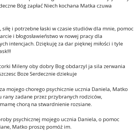
Serdeczne Bóg zapłać Niech kochana Matka czuwa
 siłę i potrzebne łaski w czasie studiów dla mnie, pomoc
rcie i błogosławieństwo w nowej pracy dla
 intencjach. Dziękuję za dar pięknej miłości i tyle
sk!!!
 corki Mileny oby dobry Bog obdarzyl ja sila zerwania
szczesc Boze Serdecznie dziekuje
za mojego chorego psychicznie ucznia Daniela, Matko
 mu rany zadane przez przybranych rodziców,
o mamę chorą na stwardnienie rozsiane.
horoby psychicznej mojego ucznia Daniela, o pomoc
siane, Matko proszę pomóż im.