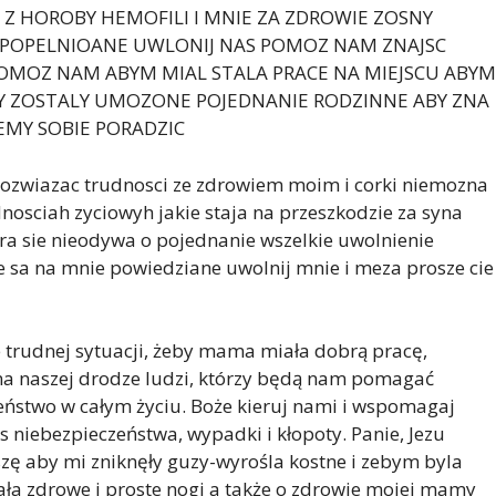
 Z HOROBY HEMOFILI I MNIE ZA ZDROWIE ZOSNY
HY POPELNIOANE UWLONIJ NAS POMOZ NAM ZNAJSC
OMOZ NAM ABYM MIAL STALA PRACE NA MIEJSCU ABYM
BY ZOSTALY UMOZONE POJEDNANIE RODZINNE ABY ZNA
MY SOBIE PORADZIC
ozwiazac trudnosci ze zdrowiem moim i corki niemozna
nosciah zyciowyh jakie staja na przeszkodzie za syna
tora sie nieodywa o pojednanie wszelkie uwolnienie
e sa na mnie powiedziane uwolnij mnie i meza prosze cie
 trudnej sytuacji, żeby mama miała dobrą pracę,
na naszej drodze ludzi, którzy będą nam pomagać
ieństwo w całym życiu. Boże kieruj nami i wspomagaj
s niebezpieczeństwa, wypadki i kłopoty. Panie, Jezu
zę aby mi zniknęły guzy-wyrośla kostne i zebym byla
ła zdrowe i proste nogi a także o zdrowie mojej mamy