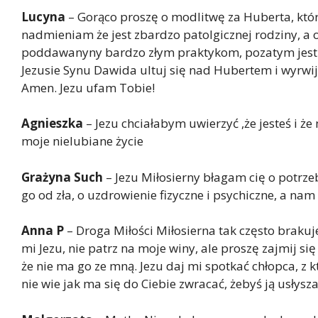
Lucyna
– Gorąco proszę o modlitwę za Huberta, który
nadmieniam że jest zbardzo patolgicznej rodziny, a
poddawanyny bardzo złym praktykom, pozatym jest j
Jezusie Synu Dawida ultuj się nad Hubertem i wyrwij 
Amen. Jezu ufam Tobie!
Agnieszka
– Jezu chciałabym uwierzyć ,że jesteś i ż
moje nielubiane życie
Grażyna Such
– Jezu Miłosierny błagam cię o potrze
go od zła, o uzdrowienie fizyczne i psychiczne, a na
Anna P
– Droga Miłości Miłosierna tak często brakuj
mi Jezu, nie patrz na moje winy, ale proszę zajmij s
że nie ma go ze mną. Jezu daj mi spotkać chłopca, z k
nie wie jak ma się do Ciebie zwracać, żebyś ją usłyszał