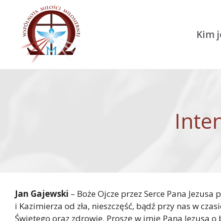
Przejdź do treści
Kim 
Inte
Jan Gajewski
– Boże Ojcze przez Serce Pana Jezusa p
i Kazimierza od zła, nieszczęść, bądź przy nas w cza
Świętego oraz zdrowie. Proszę w imię Pana Jezusa o 