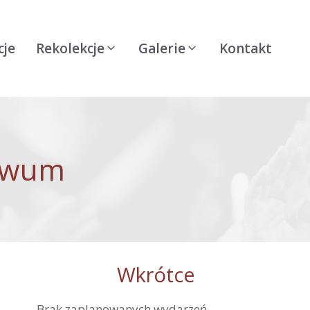
cje
Rekolekcje
Galerie
Kontakt
hiwum
Wkrótce
Brak zaplanowanych wydarzeń