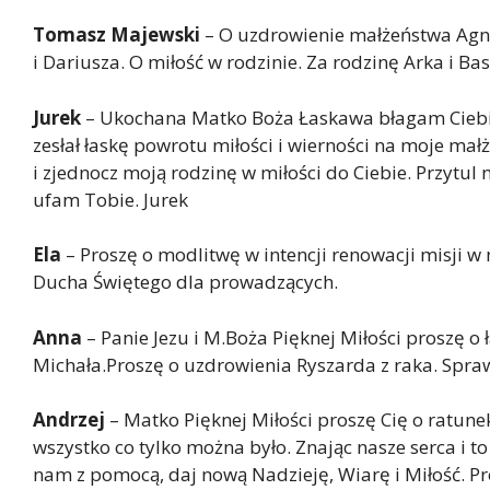
Tomasz Majewski
– O uzdrowienie małżeństwa Agni
i Dariusza. O miłość w rodzinie. Za rodzinę Arka i Ba
Jurek
– Ukochana Matko Boża Łaskawa błagam Ciebie
zesłał łaskę powrotu miłości i wierności na moje mał
i zjednocz moją rodzinę w miłości do Ciebie. Przytul 
ufam Tobie. Jurek
Ela
– Proszę o modlitwę w intencji renowacji misji w 
Ducha Świętego dla prowadzących.
Anna
– Panie Jezu i M.Boża Pięknej Miłości proszę o
Michała.Proszę o uzdrowienia Ryszarda z raka. Spraw
Andrzej
– Matko Pięknej Miłości proszę Cię o ratun
wszystko co tylko można było. Znając nasze serca i to
nam z pomocą, daj nową Nadzieję, Wiarę i Miłość. Pr