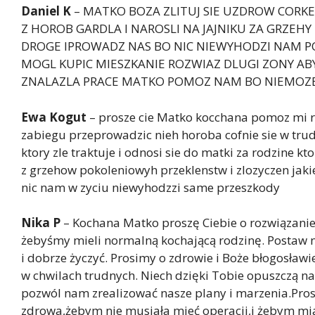
Daniel K
– MATKO BOZA ZLITUJ SIE UZDROW CORKE
Z HOROB GARDLA I NAROSLI NA JAJNIKU ZA GRZE
DROGE IPROWADZ NAS BO NIC NIEWYHODZI NAM P
MOGL KUPIC MIESZKANIE ROZWIAZ DLUGI ZONY A
ZNALAZLA PRACE MATKO POMOZ NAM BO NIEMOZE
Ewa Kogut
– prosze cie Matko kocchana pomoz mi r
zabiegu przeprowadzic nieh horoba cofnie sie w trud
ktory zle traktuje i odnosi sie do matki za rodzine k
z grzehow pokoleniowyh przeklenstw i zlozyczen jaki
nic nam w zyciu niewyhodzzi same przeszkody
Nika P
– Kochana Matko proszę Ciebie o rozwiązanie
żebyśmy mieli normalną kochającą rodzinę. Postaw 
i dobrze życzyć. Prosimy o zdrowie i Boże błogosław
w chwilach trudnych. Niech dzięki Tobie opuszczą na
pozwól nam zrealizować nasze plany i marzenia.Pros
zdrowa,żebym nie musiała mieć operacji,i żebym mia