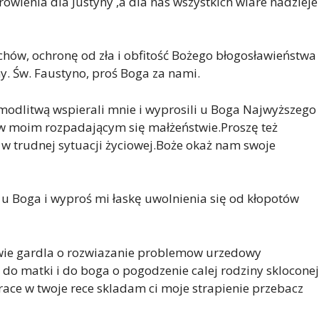
wienia dla Justyny ,a dla nas wszystkich wiare nadzieje
chów, ochronę od zła i obfitość Bożego błogosławieństwa
iny. Św. Faustyno, proś Boga za nami.
modlitwą wspierali mnie i wyprosili u Boga Najwyższego
e w moim rozpadającym się małżeństwie.Proszę też
ę w trudnej sytuacji życiowej.Boże okaż nam swoje
u Boga i wyproś mi łaskę uwolnienia się od kłopotów
wie gardla o rozwiazanie problemow urzedowy
e do matki i do boga o pogodzenie calej rodziny skloconej
ce w twoje rece skladam ci moje strapienie przebacz