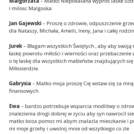
Malgorzata
– Matko Niepokalana wypros laske uzdro
i milosc Malgoska
Jan Gajewski
– Proszę o zdrowie, odpuszczenie grze
dla Nataszy, Michała, Amelii, Ireny, Jana i całej rodz
Jurek
– Błagam wszystkich Świętych , aby aby swoją 
łaskę powrotu miłości i wierności oraz przebaczeni
o tę łaskę dla wszystkich małżeństw znajdujących si
Miłosierdzie.
Gabrysia
– Matko moja proszę Cię wstaw się za mną 
finansowych.
Ewa
– bardzo potrzebuje wsparcia modlitwy o zdro
znalezienia drogi dobrej w zyciu aby syn nawrocil si
matko boza pomoz mi abym znalazla mieszkanie i pra
mi moje grzehy i uwolnij mnie od wszytkiego co zle