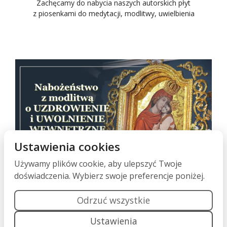
Zachęcamy do nabycia naszych autorskich płyt
z piosenkami do medytacji, modlitwy, uwielbienia
Ustawienia cookies
Używamy plików cookie, aby ulepszyć Twoje
doświadczenia. Wybierz swoje preferencje poniżej.
Nabożeństwo z modlitwą o uzdrowienie i uwolnienie,
każdego 17 dnia miesiąca o godz. 19:00
w Sanktuarium Matki Pięknej Miłości w Polańczyku.
Odrzuć wszystkie
Ustawienia