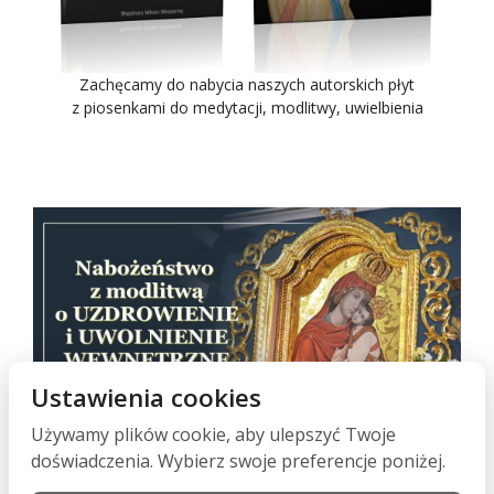
Zachęcamy do nabycia naszych autorskich płyt
z piosenkami do medytacji, modlitwy, uwielbienia
Ustawienia cookies
Używamy plików cookie, aby ulepszyć Twoje
Nabożeństwo z modlitwą o uzdrowienie i uwolnienie,
doświadczenia. Wybierz swoje preferencje poniżej.
każdego 17 dnia miesiąca o godz. 19:00