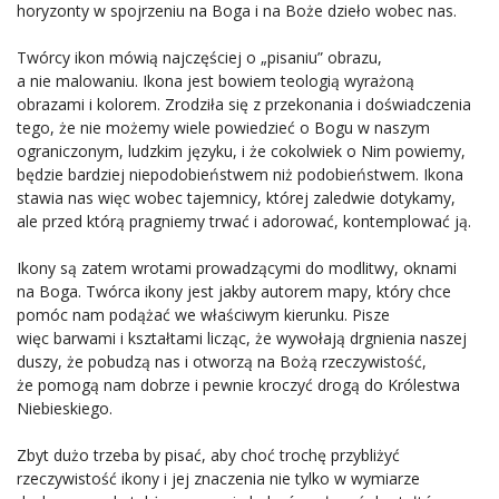
horyzonty w spojrzeniu na Boga i na Boże dzieło wobec nas.
Twórcy ikon mówią najczęściej o „pisaniu” obrazu,
a nie malowaniu. Ikona jest bowiem teologią wyrażoną
obrazami i kolorem. Zrodziła się z przekonania i doświadczenia
tego, że nie możemy wiele powiedzieć o Bogu w naszym
ograniczonym, ludzkim języku, i że cokolwiek o Nim powiemy,
będzie bardziej niepodobieństwem niż podobieństwem. Ikona
stawia nas więc wobec tajemnicy, której zaledwie dotykamy,
ale przed którą pragniemy trwać i adorować, kontemplować ją.
Ikony są zatem wrotami prowadzącymi do modlitwy, oknami
na Boga. Twórca ikony jest jakby autorem mapy, który chce
pomóc nam podążać we właściwym kierunku. Pisze
więc barwami i kształtami licząc, że wywołają drgnienia naszej
duszy, że pobudzą nas i otworzą na Bożą rzeczywistość,
że pomogą nam dobrze i pewnie kroczyć drogą do Królestwa
Niebieskiego.
Zbyt dużo trzeba by pisać, aby choć trochę przybliżyć
rzeczywistość ikony i jej znaczenia nie tylko w wymiarze