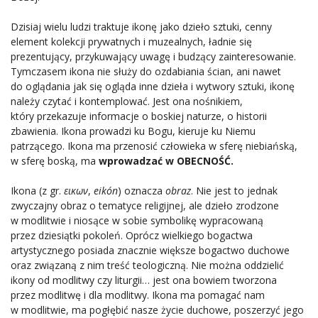
Dzisiaj wielu ludzi traktuje ikonę jako dzieło sztuki, cenny
element kolekcji prywatnych i muzealnych, ładnie się
prezentujący, przykuwający uwagę i budzący zainteresowanie.
Tymczasem ikona nie służy do ozdabiania ścian, ani nawet
do oglądania jak się ogląda inne dzieła i wytwory sztuki, ikonę
należy czytać i kontemplować. Jest ona nośnikiem,
który przekazuje informacje o boskiej naturze, o historii
zbawienia. Ikona prowadzi ku Bogu, kieruje ku Niemu
patrzącego. Ikona ma przenosić człowieka w sferę niebiańską,
w sferę boską, ma
wprowadzać w OBECNOŚĆ.
Ikona (z gr.
εικων
,
eikón
) oznacza
obraz
. Nie jest to jednak
zwyczajny obraz o tematyce religijnej, ale dzieło zrodzone
w modlitwie i niosące w sobie symbolikę wypracowaną
przez dziesiątki pokoleń. Oprócz wielkiego bogactwa
artystycznego posiada znacznie większe bogactwo duchowe
oraz związaną z nim treść teologiczną. Nie można oddzielić
ikony od modlitwy czy liturgii… jest ona bowiem tworzona
przez modlitwę i dla modlitwy. Ikona ma pomagać nam
w modlitwie, ma pogłębić nasze życie duchowe, poszerzyć jego