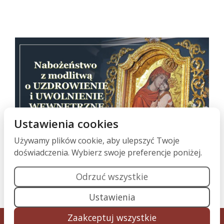
Ustawienia cookies
Używamy plików cookie, aby ulepszyć Twoje
doświadczenia. Wybierz swoje preferencje poniżej.
Nabożeństwo z modlitwą o uzdrowienie i uwolnienie,
każdego 17 dnia miesiąca o godz. 19:00
w Sanktuarium Matki Pięknej Miłości w Polańczyku.
Odrzuć wszystkie
Ustawienia
Zaakceptuj wszystkie
© 2026 Wspólnota Miłości Miłosiernej | Realizacja: